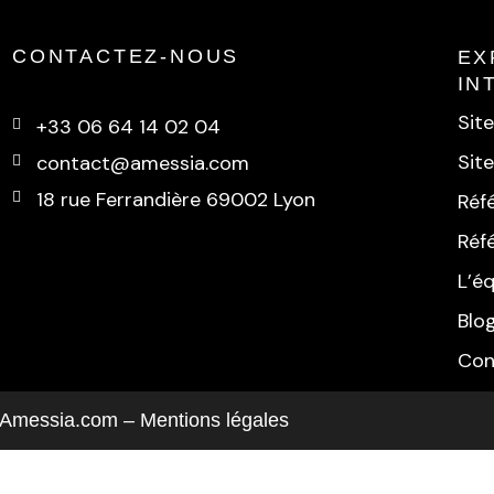
CONTACTEZ-NOUS
EX
IN
Site
+33 06 64 14 02 04
Sit
contact@amessia.com
18 rue Ferrandière 69002 Lyon
Réf
Réf
L’é
Blo
Con
 Amessia.com –
Mentions légales