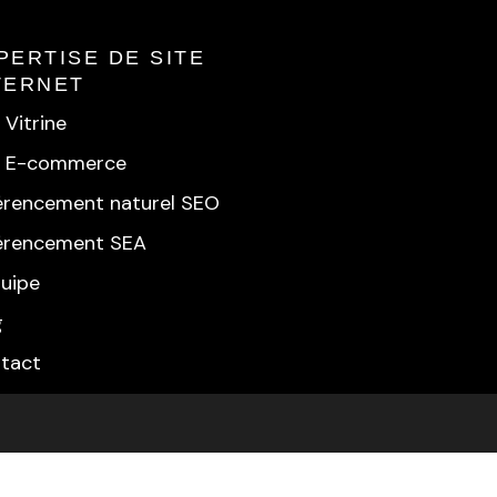
PERTISE DE SITE
TERNET
 Vitrine
e E-commerce
érencement naturel SEO
érencement SEA
quipe
g
tact