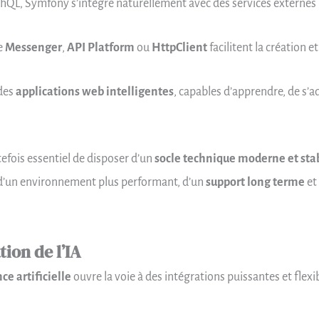
phQL, Symfony s’intègre naturellement avec des services externes 
e
Messenger
,
API Platform
ou
HttpClient
facilitent la création e
des
applications web intelligentes
, capables d’apprendre, de s’
utefois essentiel de disposer d’un
socle technique moderne et sta
r d’un environnement plus performant, d’un
support long terme
et 
ion de l’IA
ce artificielle
ouvre la voie à des intégrations puissantes et flexib