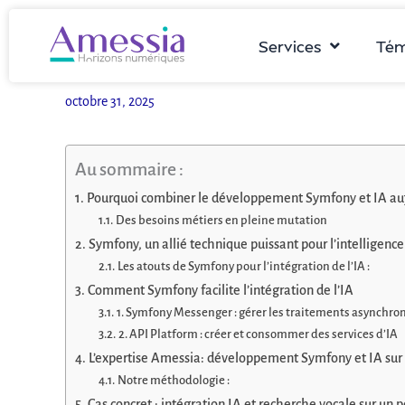
Aller
au
Services
Tém
contenu
octobre 31, 2025
Au sommaire :
Pourquoi combiner le développement Symfony et IA auj
Des besoins métiers en pleine mutation
Symfony, un allié technique puissant pour l’intelligence 
Les atouts de Symfony pour l’intégration de l’IA :
Comment Symfony facilite l’intégration de l’IA
1. Symfony Messenger : gérer les traitements asynchro
2. API Platform : créer et consommer des services d’IA
L’expertise Amessia: développement Symfony et IA su
Notre méthodologie :
Cas concret : intégration IA et recherche vocale sur un 