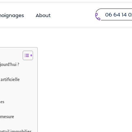
06 64 14 0
oignages
About
ourd’hui ?
artificielle
nes
r mesure
portail immobilier