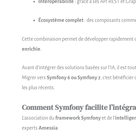
Interopérabilité
: grâce à ses API REST et Gra
Écosystème complet
: des composants comm
Cette combinaison permet de développer rapidement 
enrichie
.
Avant d’intégrer des solutions basées sur l’IA, il est to
Migrer vers
Symfony 6 ou Symfony 7
, c’est bénéficie
les plus récents.
Comment Symfony facilite l’intégrat
L’association du
framework Symfony
et de l’
intelligen
experts
Amessia
: