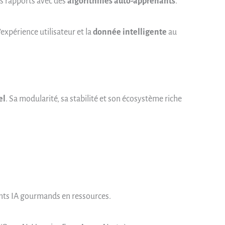
s rapports avec des
algorithmes auto-apprenants
.
l’expérience utilisateur et la
donnée intelligente
au
el
. Sa modularité, sa stabilité et son écosystème riche
ents IA gourmands en ressources.