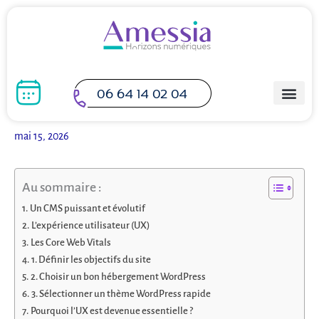
Aller
au
contenu
06 64 14 02 04
mai 15, 2026
Au sommaire :
Un CMS puissant et évolutif
L’expérience utilisateur (UX)
Les Core Web Vitals
1. Définir les objectifs du site
2. Choisir un bon hébergement WordPress
3. Sélectionner un thème WordPress rapide
Pourquoi l’UX est devenue essentielle ?