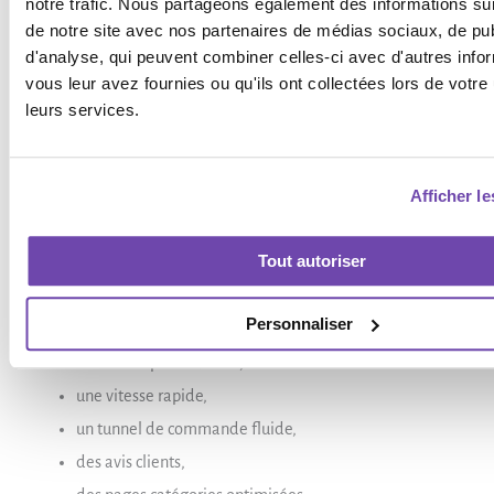
notre trafic. Nous partageons également des informations sur l
de notre site avec nos partenaires de médias sociaux, de publ
Optimisation images
d'analyse, qui peuvent combiner celles-ci avec d'autres info
Imagify
vous leur avez fournies ou qu'ils ont collectées lors de votre u
leurs services.
ShortPixel
WooCommerce : créer une boutique en ligne performante
Afficher le
WordPress permet également de créer des boutiques
WooCommerce très puissantes.
Tout autoriser
Une boutique bien optimisée doit proposer :
Personnaliser
des fiches produits SEO,
une vitesse rapide,
un tunnel de commande fluide,
des avis clients,