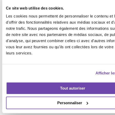
pas nécessairement une référence technique. L’évaluation doit
Ce site web utilise des cookies.
toujours reposer sur la qualité des résultats et des analyses
Les cookies nous permettent de personnaliser le contenu et
d'offrir des fonctionnalités relatives aux médias sociaux et d
proposées.
notre trafic. Nous partageons également des informations sur l
de notre site avec nos partenaires de médias sociaux, de publ
Le biais de normalité
d'analyse, qui peuvent combiner celles-ci avec d'autres info
vous leur avez fournies ou qu'ils ont collectées lors de votre u
Ce biais amène à penser que les choses fonctionneront toujours
leurs services.
comme aujourd’hui.
En référencement naturel
Afficher le
Le SEO évolue constamment. Les stratégies efficaces hier
peuvent devenir obsolètes demain avec les mises à jour
Tout autoriser
d’algorithmes ou l’arrivée des moteurs de recherche basés sur
l’IA.
Personnaliser