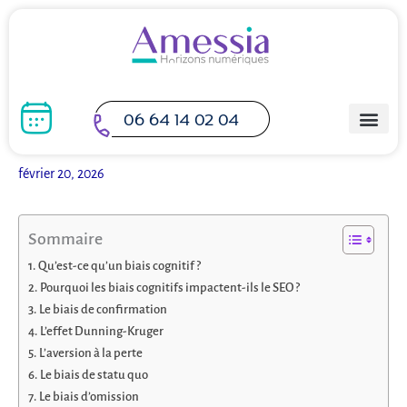
Aller
au
contenu
06 64 14 02 04
février 20, 2026
Sommaire
Qu’est-ce qu’un biais cognitif ?
Pourquoi les biais cognitifs impactent-ils le SEO ?
Le biais de confirmation
L’effet Dunning-Kruger
L’aversion à la perte
Le biais de statu quo
Le biais d’omission