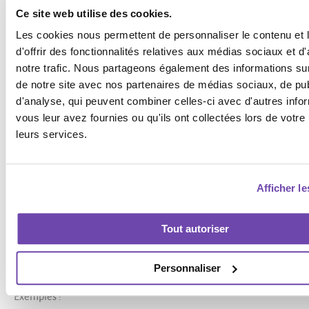
Ce site web utilise des cookies.
identifier les mentions existantes,
Les cookies nous permettent de personnaliser le contenu et
d'offrir des fonctionnalités relatives aux médias sociaux et d
notre trafic. Nous partageons également des informations sur l
contacter le site concerné,
de notre site avec nos partenaires de médias sociaux, de publ
d'analyse, qui peuvent combiner celles-ci avec d'autres info
demander l’ajout d’un lien source.
vous leur avez fournies ou qu'ils ont collectées lors de votre u
leurs services.
Le taux de réussite est souvent élevé car la relation existe déjà.
Les partenariats et collaborations
Afficher le
professionnelles
Tout autoriser
Les collaborations représentent une excellente source de
backlinks naturels.
Personnaliser
Exemples :